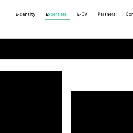
E
-DENTITY
E
-dentity
E
xpertises
E
-CV
Partners
Con
E
XPERTISES
E
-CV
PARTNERS
CONTACT