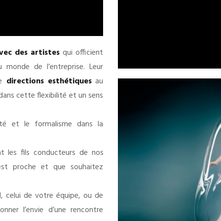
vec des artistes
qui officient
 monde de l’entreprise. Leur
de
directions
esthétiques
au
dans cette flexibilité et un sens
dité et le formalisme dans la
t les fils conducteurs de nos
est proche et que souhaitez
, celui de votre équipe, ou de
nner l’envie d’une rencontre